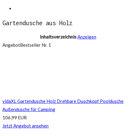
Springe
Solardusche Test – Solar Gartendusche
zum
Gartendusche aus Holz
Inhalt
Inhaltsverzeichnis
Anzeigen
Angebot
Bestseller Nr. 1
vidaXL Gartendusche Holz Drehbare Duschkopf Pooldusche
Außendusche für Camping
106,99 EUR
Jetzt Angebot ansehen